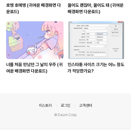
호엥 호에엥 (귀여운 배경화면 다
울어도 괜찮아, 울어도 돼 (귀여운
운로드)
배경화면 다운로드)
너를 처음 만났던 그 날의 우주 (귀
인스타툰 사이즈 크기는 어느 정도
여운 배경화면 다운로드)
가 적당한가요?
의안내
티스토리
로그인
고객센터
© Daum Corp.