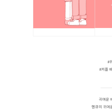
#
#커플 
귀여운 
헨큐의 귀여