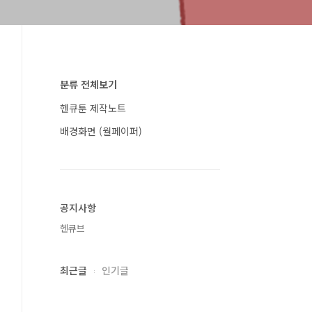
분류 전체보기
헨큐툰 제작노트
배경화면 (월페이퍼)
공지사항
헨큐브
최근글
인기글