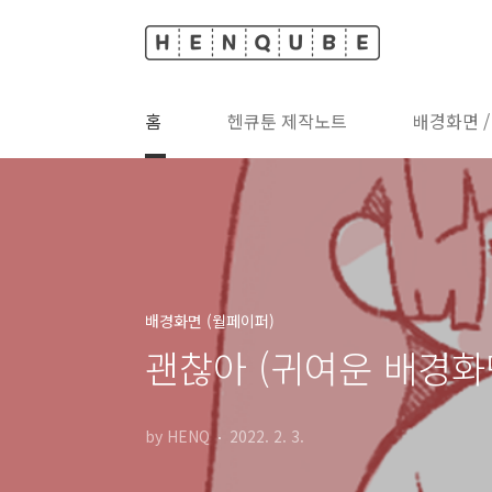
본문 바로가기
홈
헨큐툰 제작노트
배경화면 
배경화면 (월페이퍼)
괜찮아 (귀여운 배경화
by HENQ
2022. 2. 3.