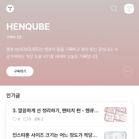
검색하기
티스토리
HENQUBE
구독자
22
헨큐브(HENQUBE)는 헨큐의 꿈을 기록하고 정리 중인 곳입니다. 누
군가에게는 작은 도움 되기를 바라며 오늘도 기록합니다.
구독하기
신고하기 레이어
열기
인기글
3. 깔끔하게 선 정리하기, 펜터치 편 - 헨큐툰
제작노트
6
0
조회
2
인스타툰 사이즈 크기는 어느 정도가 적당한