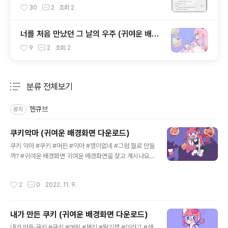
가요?
30
2
조회
2
너를 처음 만났던 그 날의 우주 (귀여운 배경
화면 다운로드)
9
2
조회
2
분류 전체보기
주요 글 목록
헨큐브
공지
쿠키악마 (귀여운 배경화면 다운로드)
글 내용
쿠키 악마 #쿠키 #머핀 #악마 #잼이없네 #그럼 뭘로 만들
까? #귀여운 배경화면 귀여운 배경화면을 찾고 계시나요?
헨큐의 귀여운 배경화면을 다운로드 하세요. 더 많은 그림
을 보고 싶으시다면, 헨큐의 인스타그램을 찾아주세요. 👉
작성시간
2
0
2022. 11. 9.
헨디 인스타그램 👉 씨큐 인스타그램 👉 헨큐톡 유튜브
상업적 목적 또는 작업물을 편집 하여 다른 곳에 업로드 하
지 말아주세요!
내가 만든 쿠키 (귀여운 배경화면 다운로드)
글 내용
내가 만든 쿠키 #쿠키 #머핀 #체리 #딸기잼 #이라고 #생